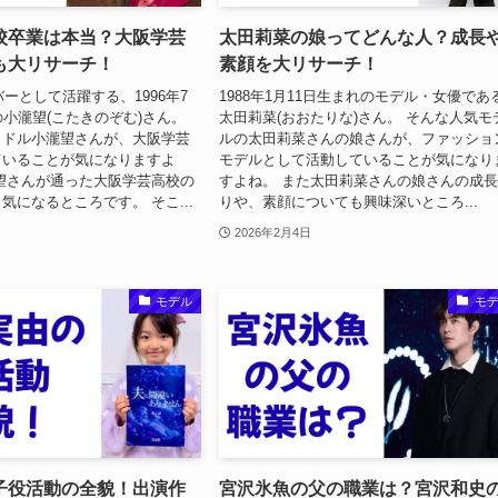
校卒業は本当？大阪学芸
太田莉菜の娘ってどんな人？成長
も大リサーチ！
素顔を大リサーチ！
バーとして活躍する、1996年7
1988年1月11日生まれのモデル・女優であ
の小瀧望(こたきのぞむ)さん。
太田莉菜(おおたりな)さん。 そんな人気モ
イドル小瀧望さんが、大阪学芸
ルの太田莉菜さんの娘さんが、ファッショ
ていることが気になりますよ
モデルとして活動していることが気になり
望さんが通った大阪学芸高校の
すよね。 また太田莉菜さんの娘さんの成
気になるところです。 そこ...
りや、素顔についても興味深いところ...
2026年2月4日
モデル
モ
子役活動の全貌！出演作
宮沢氷魚の父の職業は？宮沢和史