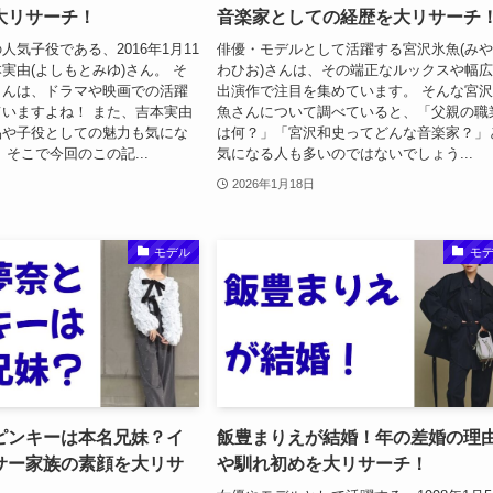
大リサーチ！
音楽家としての経歴を大リサーチ
人気子役である、2016年1月11
俳優・モデルとして活躍する宮沢氷魚(み
実由(よしもとみゆ)さん。 そ
わひお)さんは、その端正なルックスや幅
さんは、ドラマや映画での活躍
出演作で注目を集めています。 そんな宮
いますよね！ また、吉本実由
魚さんについて調べていると、「父親の職
品や子役としての魅力も気にな
は何？」「宮沢和史ってどんな音楽家？」
 そこで今回のこの記...
気になる人も多いのではないでしょう...
2026年1月18日
モデル
モ
ピンキーは本名兄妹？イ
飯豊まりえが結婚！年の差婚の理
サー家族の素顔を大リサ
や馴れ初めを大リサーチ！