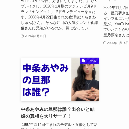
AbemaTV「今日、好きになりました。」で大
ブレイクし、2026年1月期のフジテレビ月9ド
2004年11
ラマ「ヤンドク！」でドラマデビューを果た
る、星乃夢奈(
す、2008年4月22日生まれの倉澤俊(くらさわ
インフルエンサ
しゅん)さん。 そんな注目の人気タレント倉澤
兄が、YouTu
俊さんに兄弟がいるのか、気になってい...
ていたことが話
星乃夢奈さんと
2026年1月15日
2026年1月14日
モデル
中条あやみの旦那は誰？出会いと結
婚の真相を大リサーチ！
1997年2月4日生まれのモデル・女優として活