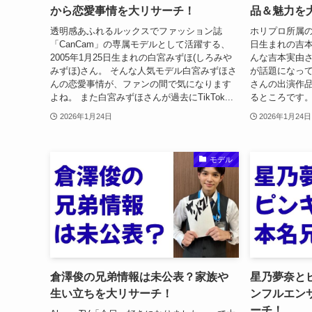
から恋愛事情を大リサーチ！
品＆魅力を
透明感あふれるルックスでファッション誌
ホリプロ所属の
「CanCam」の専属モデルとして活躍する、
日生まれの吉本
2005年1月25日生まれの白宮みずほ(しろみや
んな吉本実由
みずほ)さん。 そんな人気モデル白宮みずほさ
が話題になって
んの恋愛事情が、ファンの間で気になります
さんの出演作
よね。 また白宮みずほさんが過去にTikTok...
るところです。
2026年1月24日
2026年1月24日
モデル
倉澤俊の兄弟情報は未公表？家族や
星乃夢奈と
生い立ちを大リサーチ！
ンフルエン
ーチ！