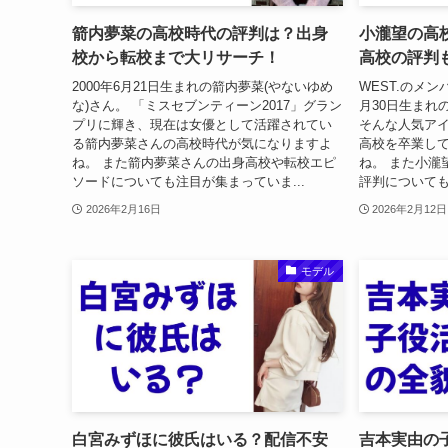
箭内夢菜の高校時代の評判は？出身
小瀧望の高
校から転校まで大リサーチ！
高校の評判
2000年6月21日生まれの箭内夢菜(やないゆめ
WEST.のメン
な)さん。 「ミスセブンティーン2017」グラン
月30日生まれ
プリに輝き、現在は女優として活躍されてい
そんな人気ア
る箭内夢菜さんの高校時代が気になりますよ
高校を卒業し
ね。 また箭内夢菜さんの出身高校や転校エピ
ね。 また小瀧
ソードについても注目が集まっていま...
評判についても
2026年2月16日
2026年2月12日
モデル
白宮みずほに彼氏はいる？配信不安
吉本実由の