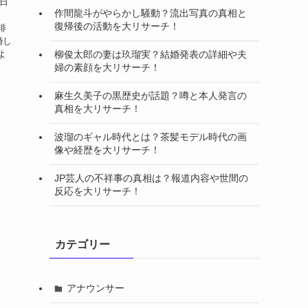
5日
作間龍斗がやらかし騒動？流出写真の真相と
。
復帰後の活動を大リサーチ！
俳
婚し
よ
柳俊太郎の妻は玖瑠実？結婚発表の詳細や夫
婦の素顔を大リサーチ！
麻生久美子の黒歴史が話題？噂と本人発言の
真相を大リサーチ！
波瑠のギャル時代とは？茶髪モデル時代の画
像や経歴を大リサーチ！
JP芸人の不祥事の真相は？報道内容や世間の
反応を大リサーチ！
カテゴリー
アナウンサー