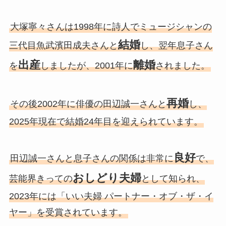
大塚寧々さんは1998年に詩人でミュージシャンの
結婚
三代目魚武濱田成夫さんと
し、翌年息子さん
出産
離婚
を
しましたが、2001年に
されました。
再婚
その後2002年に俳優の田辺誠一さんと
し、
2025年現在で結婚24年目を迎えられています。
良好
田辺誠一さんと息子さんの関係は非常に
で、
おしどり夫婦
芸能界きっての
として知られ、
2023年には「いい夫婦 パートナー・オブ・ザ・イ
ヤー」を受賞されています。