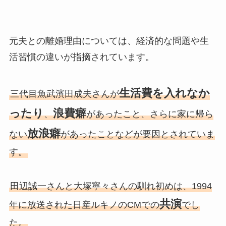
元夫との離婚理由については、経済的な問題や生
活習慣の違いが指摘されています。
生活費を入れなか
三代目魚武濱田成夫さんが
ったり
浪費癖
、
があったこと、さらに家に帰ら
放浪癖
ない
があったことなどが要因とされていま
す。
田辺誠一さんと大塚寧々さんの馴れ初めは、1994
共演
年に放送された日産ルキノのCMでの
でし
た。