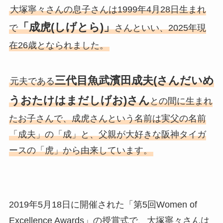
大塚寧々さんの息子さんは1999年4月28日生まれ
「成虎(しげとら)」
で
さんといい、2025年現
在26歳となられました。
三代目魚武濱田成夫(さんだいめ
元夫である
うおたけはまだしげお)さん
との間に生まれ
たお子さんで、成虎さんという名前は実父の名前
「成夫」の「成」と、父親が大好きな阪神タイガ
ースの「虎」から由来しています。
2019年5月18日に開催された「第5回Women of
Excellence Awards」の授賞式で、大塚寧々さんは