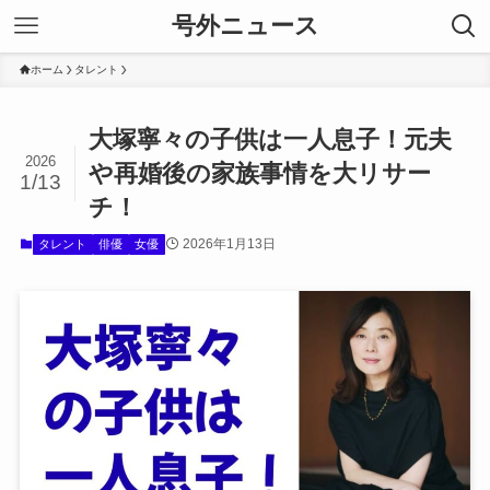
号外ニュース
ホーム
タレント
大塚寧々の子供は一人息子！元夫
2026
や再婚後の家族事情を大リサー
1/13
チ！
2026年1月13日
タレント
俳優
女優